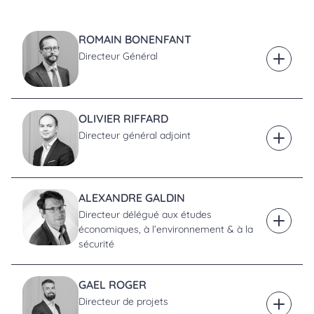
ROMAIN BONENFANT
Directeur Général
En savoi
OLIVIER RIFFARD
Directeur général adjoint
En savoi
ALEXANDRE GALDIN
Directeur délégué aux études
En savoi
économiques, à l’environnement & à la
sécurité
GAEL ROGER
Directeur de projets
En savoi