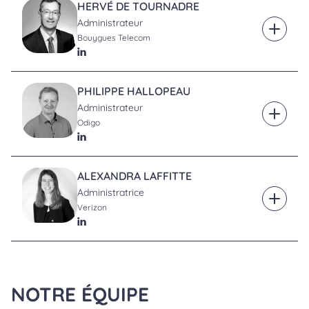
HERVÉ DE TOURNADRE
Administrateur
En savoi
Bouygues Telecom
LinkedIn
PHILIPPE HALLOPEAU
Administrateur
En savoi
Odigo
LinkedIn
ALEXANDRA LAFFITTE
Administratrice
En savoi
Verizon
LinkedIn
NOTRE ÉQUIPE