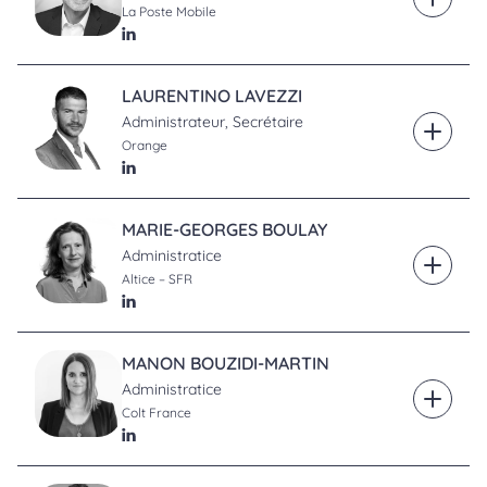
En savoi
La Poste Mobile
LinkedIn
LAURENTINO LAVEZZI
Administrateur, Secrétaire
En savoi
Orange
LinkedIn
MARIE-GEORGES BOULAY
Administratice
En savoi
Altice – SFR
LinkedIn
MANON BOUZIDI-MARTIN
Administratice
En savoi
Colt France
LinkedIn