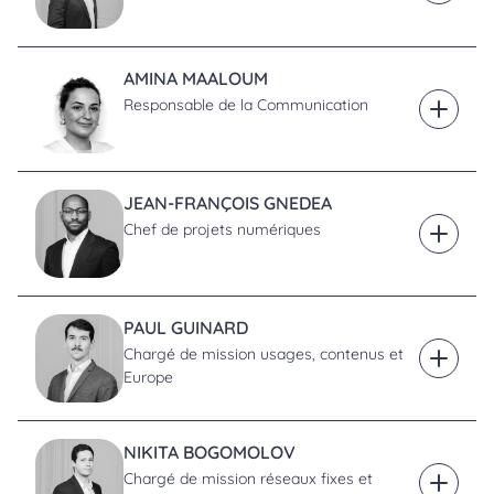
AMINA MAALOUM
Responsable de la Communication
En savoi
JEAN-FRANÇOIS GNEDEA
Chef de projets numériques
En savoi
PAUL GUINARD
Chargé de mission usages, contenus et
En savoi
Europe
NIKITA BOGOMOLOV
Chargé de mission réseaux fixes et
En savoi