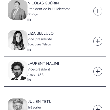
NICOLAS GUÉRIN
Président de la FFTélécoms
En savoi
Orange
LinkedIn
LIZA BELLULO
Vice-présidente
En savoi
Bouygues Telecom
LinkedIn
LAURENT HALIMI
Vice-président
En savoi
Altice – SFR
LinkedIn
JULIEN TETU
Trésorier